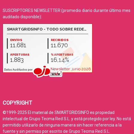
SUSCRIPTORES NEWSLETTER (promedio diario durante último mes
auditado disponible):
COPYRIGHT
©1999-2025 El material de SMARTGRIDSINFO es propiedad
intelectual de Grupo Tecma Red S.L. y está protegido por ley. No está
permitido utilizarlo de ninguna manera sin hacer referencia a la
fuente y sin permiso por escrito de Grupo Tecma Red S.L.