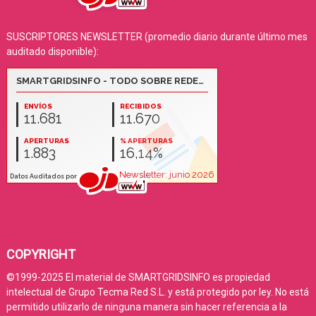
SUSCRIPTORES NEWSLETTER (promedio diario durante último mes
auditado disponible):
COPYRIGHT
©1999-2025 El material de SMARTGRIDSINFO es propiedad
intelectual de Grupo Tecma Red S.L. y está protegido por ley. No está
permitido utilizarlo de ninguna manera sin hacer referencia a la