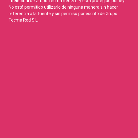
intelectual de Grupo Tecma Red S.L. y está protegido por ley.
No está permitido utilizarlo de ninguna manera sin hacer
referencia a la fuente y sin permiso por escrito de Grupo
Tecma Red S.L.