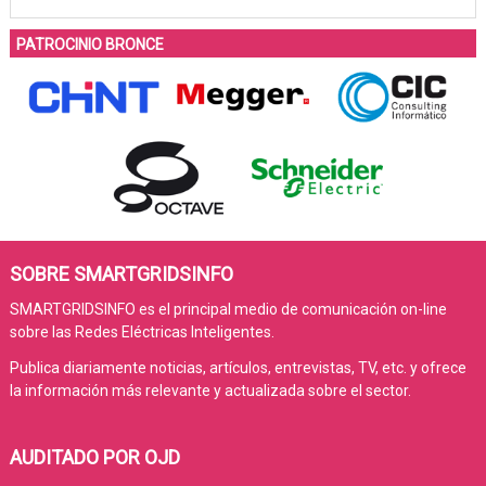
PATROCINIO BRONCE
SOBRE SMARTGRIDSINFO
SMARTGRIDSINFO es el principal medio de comunicación on-line
sobre las Redes Eléctricas Inteligentes.
Publica diariamente noticias, artículos, entrevistas, TV, etc. y ofrece
la información más relevante y actualizada sobre el sector.
AUDITADO POR OJD