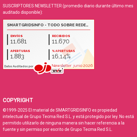
SUSCRIPTORES NEWSLETTER (promedio diario durante último mes
auditado disponible):
COPYRIGHT
©1999-2025 El material de SMARTGRIDSINFO es propiedad
intelectual de Grupo Tecma Red S.L. y está protegido por ley. No está
permitido utilizarlo de ninguna manera sin hacer referencia a la
fuente y sin permiso por escrito de Grupo Tecma Red S.L.