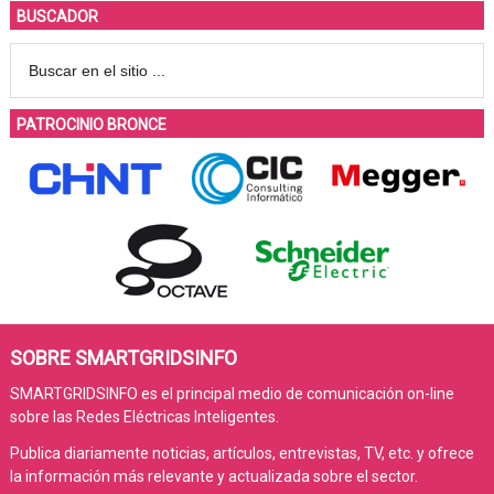
BUSCADOR
PATROCINIO BRONCE
SOBRE SMARTGRIDSINFO
SMARTGRIDSINFO es el principal medio de comunicación on-line
sobre las Redes Eléctricas Inteligentes.
Publica diariamente noticias, artículos, entrevistas, TV, etc. y ofrece
la información más relevante y actualizada sobre el sector.