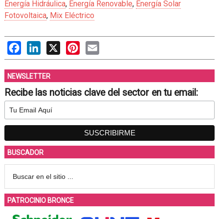
Energía Hidráulica
,
Energía Renovable
,
Energía Solar
Fotovoltaica
,
Mix Eléctrico
Facebook
LinkedIn
X
Pinterest
Email
NEWSLETTER
Recibe las noticias clave del sector en tu email:
BUSCADOR
PATROCINIO BRONCE