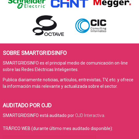
SOBRE SMARTGRIDSINFO
SMARTGRIDSINFO es el principal medio de comunicación on-line
sobre las Redes Eléctricas Inteligentes.
Publica diariamente noticias, artículos, entrevistas, TV, etc. y ofrece
la información más relevante y actualizada sobre el sector.
AUDITADO POR OJD
SMARTGRIDSINFO está auditado por
OJD Interactiva
.
TRÁFICO WEB (durante último mes auditado disponible):