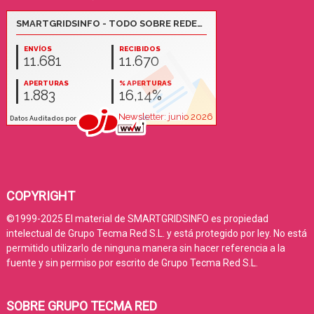
COPYRIGHT
©1999-2025 El material de SMARTGRIDSINFO es propiedad
intelectual de Grupo Tecma Red S.L. y está protegido por ley. No está
permitido utilizarlo de ninguna manera sin hacer referencia a la
fuente y sin permiso por escrito de Grupo Tecma Red S.L.
SOBRE GRUPO TECMA RED