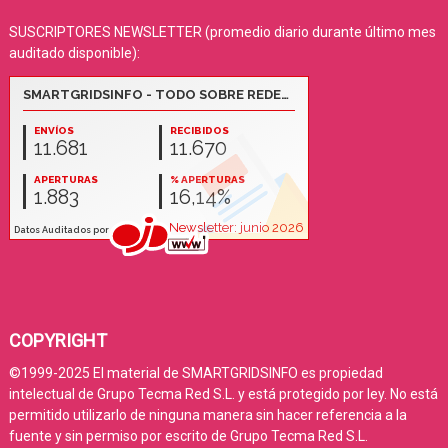
SUSCRIPTORES NEWSLETTER (promedio diario durante último mes
auditado disponible):
COPYRIGHT
©1999-2025 El material de SMARTGRIDSINFO es propiedad
intelectual de Grupo Tecma Red S.L. y está protegido por ley. No está
permitido utilizarlo de ninguna manera sin hacer referencia a la
fuente y sin permiso por escrito de Grupo Tecma Red S.L.