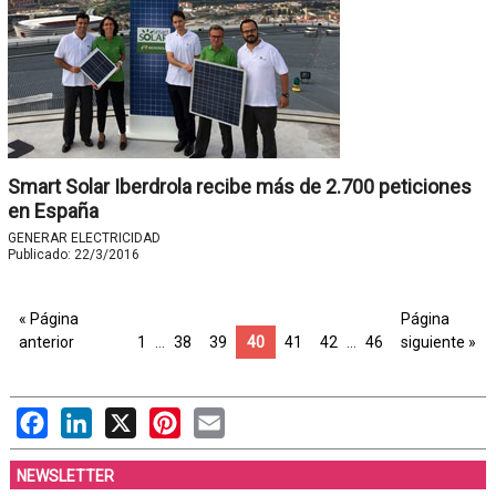
Smart Solar Iberdrola recibe más de 2.700 peticiones
en España
GENERAR ELECTRICIDAD
Publicado:
22/3/2016
« Página
Página
anterior
1
…
38
39
40
41
42
…
46
siguiente »
Facebook
LinkedIn
X
Pinterest
Email
NEWSLETTER