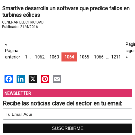
Smartive desarrolla un software que predice fallos en
turbinas eólicas
GENERAR ELECTRICIDAD
Publicado:
21/4/2016
«
Pági
Página
sigu
anterior
1
…
1062
1063
1064
1065
1066
…
1211
»
Facebook
LinkedIn
X
Pinterest
Email
NEWSLETTER
Recibe las noticias clave del sector en tu email: