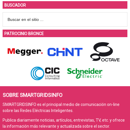
BUSCADOR
PATROCINIO BRONCE
SOBRE SMARTGRIDSINFO
SMARTGRIDSINFO es el principal medio de comunicación on-line
sobre las Redes Eléctricas Inteligentes.
Publica diariamente noticias, artículos, entrevistas, TV, etc. y ofrece
la información más relevante y actualizada sobre el sector.