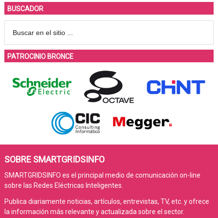
BUSCADOR
PATROCINIO BRONCE
SOBRE SMARTGRIDSINFO
SMARTGRIDSINFO es el principal medio de comunicación on-line
sobre las Redes Eléctricas Inteligentes.
Publica diariamente noticias, artículos, entrevistas, TV, etc. y ofrece
la información más relevante y actualizada sobre el sector.