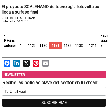
El proyecto SCALENANO de tecnología fotovoltaica
llega a su fase final
GENERAR ELECTRICIDAD
Publicado:
7/9/2015
«
Pági
Página
sigu
anterior
1
…
1129
1130
1131
1132
1133
…
1211
»
Facebook
LinkedIn
X
Pinterest
Email
NEWSLETTER
Recibe las noticias clave del sector en tu email: