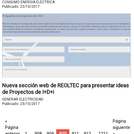
CONSUMO ENERGÍA ELÉCTRICA
Publicado:
23/10/2017
Nueva sección web de REOLTEC para presentar ideas
de Proyectos de I+D+i
GENERAR ELECTRICIDAD
Publicado:
23/10/2017
«
Página
Página
siguiente
anterior
1
…
908
909
910
911
912
…
1211
»