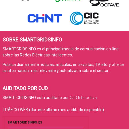
SOBRE SMARTGRIDSINFO
SMARTGRIDSINFO es el principal medio de comunicación on-line
sobre las Redes Eléctricas Inteligentes.
Publica diariamente noticias, artículos, entrevistas, TV, etc. y ofrece
la información más relevante y actualizada sobre el sector.
AUDITADO POR OJD
SMARTGRIDSINFO está auditado por
OJD Interactiva
.
TRÁFICO WEB (durante último mes auditado disponible):