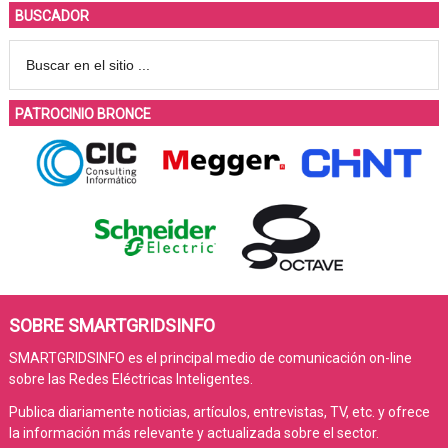
BUSCADOR
PATROCINIO BRONCE
SOBRE SMARTGRIDSINFO
SMARTGRIDSINFO es el principal medio de comunicación on-line
sobre las Redes Eléctricas Inteligentes.
Publica diariamente noticias, artículos, entrevistas, TV, etc. y ofrece
la información más relevante y actualizada sobre el sector.