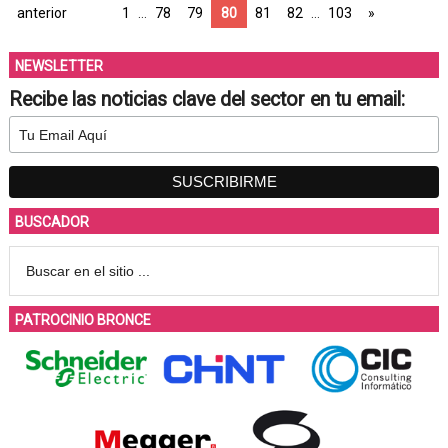
anterior
1
…
78
79
80
81
82
…
103
»
NEWSLETTER
Recibe las noticias clave del sector en tu email:
BUSCADOR
PATROCINIO BRONCE