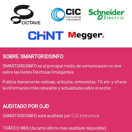
SOBRE SMARTGRIDSINFO
SMARTGRIDSINFO es el principal medio de comunicación on-line
sobre las Redes Eléctricas Inteligentes.
Publica diariamente noticias, artículos, entrevistas, TV, etc. y ofrece
la información más relevante y actualizada sobre el sector.
AUDITADO POR OJD
SMARTGRIDSINFO está auditado por
OJD Interactiva
.
TRÁFICO WEB (durante último mes auditado disponible):