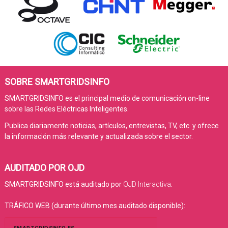
SOBRE SMARTGRIDSINFO
SMARTGRIDSINFO es el principal medio de comunicación on-line
sobre las Redes Eléctricas Inteligentes.
Publica diariamente noticias, artículos, entrevistas, TV, etc. y ofrece
la información más relevante y actualizada sobre el sector.
AUDITADO POR OJD
SMARTGRIDSINFO está auditado por
OJD Interactiva
.
TRÁFICO WEB (durante último mes auditado disponible):