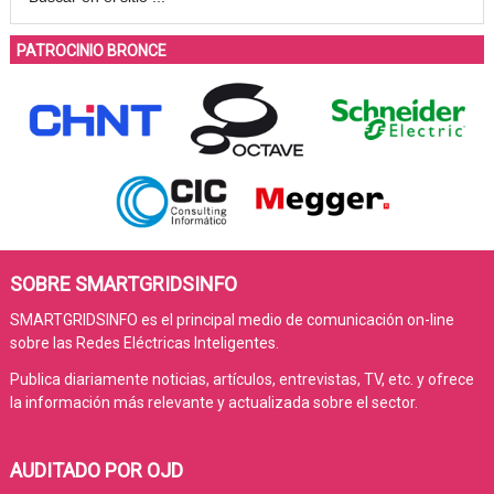
PATROCINIO BRONCE
SOBRE SMARTGRIDSINFO
SMARTGRIDSINFO es el principal medio de comunicación on-line
sobre las Redes Eléctricas Inteligentes.
Publica diariamente noticias, artículos, entrevistas, TV, etc. y ofrece
la información más relevante y actualizada sobre el sector.
AUDITADO POR OJD