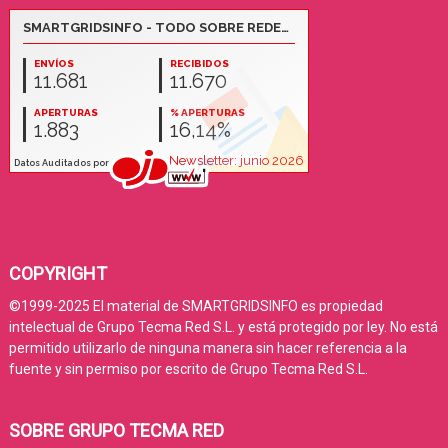
COPYRIGHT
©1999-2025 El material de SMARTGRIDSINFO es propiedad
intelectual de Grupo Tecma Red S.L. y está protegido por ley. No está
permitido utilizarlo de ninguna manera sin hacer referencia a la
fuente y sin permiso por escrito de Grupo Tecma Red S.L.
SOBRE GRUPO TECMA RED