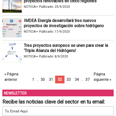
proyectos renovables en cinco regiones
·
NOTICIA
Publicado:
25/9/2020
IMDEA Energía desarrollará tres nuevos
proyectos de investigación sobre hidrógeno
·
NOTICIA
Publicado:
17/9/2020
Tres proyectos europeos se unen para crear la
‘Triple Alianza del Hidrógeno’
·
NOTICIA
Publicado:
8/9/2020
« Página
Página
anterior
1
…
30
31
32
33
34
…
37
siguiente »
NEWSLETTER
Recibe las noticias clave del sector en tu email: