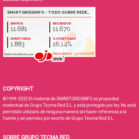
COPYRIGHT
©1999-2025 El material de SMARTGRIDSINFO es propiedad
intelectual de Grupo Tecma Red S.L. y está protegido por ley. No está
permitido utilizarlo de ninguna manera sin hacer referencia a la
fuente y sin permiso por escrito de Grupo Tecma Red S.L.
SOBRE GRUPO TECMA RED