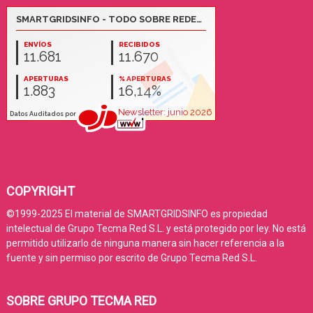
COPYRIGHT
©1999-2025 El material de SMARTGRIDSINFO es propiedad
intelectual de Grupo Tecma Red S.L. y está protegido por ley. No está
permitido utilizarlo de ninguna manera sin hacer referencia a la
fuente y sin permiso por escrito de Grupo Tecma Red S.L.
SOBRE GRUPO TECMA RED