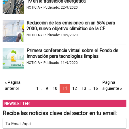
19 en la transición energética
·
NOTICIA
Publicado:
22/9/2020
Reducción de las emisiones en un 55% para
2030, nuevo objetivo climático de la CE
·
NOTICIA
Publicado:
18/9/2020
Primera conferencia virtual sobre el Fondo de
Innovación para tecnologías limpias
·
NOTICIA
Publicado:
11/9/2020
« Página
Página
anterior
1
…
9
10
11
12
13
…
16
siguiente »
NEWSLETTER
Recibe las noticias clave del sector en tu email: