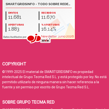
COPYRIGHT
©1999-2025 El material de SMARTGRIDSINFO es propiedad
intelectual de Grupo Tecma Red S.L. y está protegido por ley. No está
permitido utilizarlo de ninguna manera sin hacer referencia a la
fuente y sin permiso por escrito de Grupo Tecma Red S.L.
SOBRE GRUPO TECMA RED