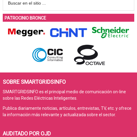
PATROCINIO BRONCE
SOBRE SMARTGRIDSINFO
SMARTGRIDSINFO es el principal medio de comunicación on-line
sobre las Redes Eléctricas Inteligentes.
Publica diariamente noticias, artículos, entrevistas, TV, etc. y ofrece
la información más relevante y actualizada sobre el sector.
AUDITADO POR OJD