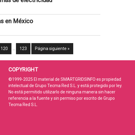
más de electricidad
as en México
120
…
123
Página siguiente »
COPYRIGHT
©1999-2025 El material de SMARTGRIDSINFO es propiedad
intelectual de Grupo Tecma Red S.L. y está protegido por ley.
No está permitido utilizarlo de ninguna manera sin hacer
referencia a la fuente y sin permiso por escrito de Grupo
Tecma Red S.L.