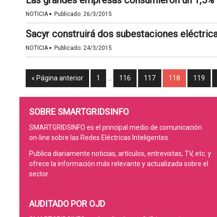
Las grandes empresas consumieron un 1,5% 
·
NOTICIA
Publicado:
26/3/2015
Sacyr construirá dos subestaciones eléctric
·
NOTICIA
Publicado:
24/3/2015
« Página anterior
1
…
116
117
118
119
SOBRE SMARTGRIDSINFO
SMARTGRIDSINFO es el principal medio de comunicación
on-line sobre las Redes Eléctricas Inteligentes.
Publica diariamente noticias, artículos, entrevistas, TV, etc. y
ofrece la información más relevante y actualizada sobre el
sector.
AUDITADO POR OJD