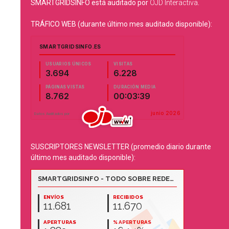
SMARTGRIDSINFO está auditado por
OJD Interactiva
.
TRÁFICO WEB (durante último mes auditado disponible):
SUSCRIPTORES NEWSLETTER (promedio diario durante
último mes auditado disponible):