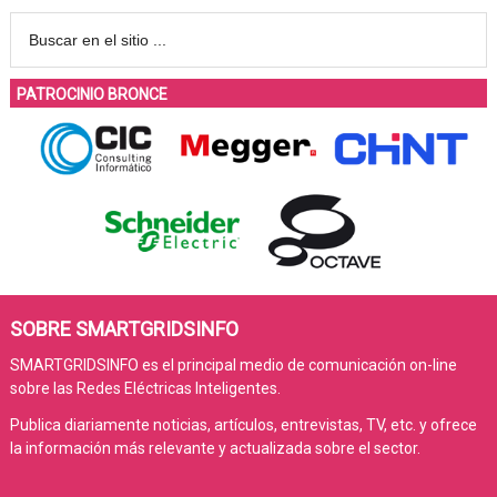
PATROCINIO BRONCE
SOBRE SMARTGRIDSINFO
SMARTGRIDSINFO es el principal medio de comunicación on-line
sobre las Redes Eléctricas Inteligentes.
Publica diariamente noticias, artículos, entrevistas, TV, etc. y ofrece
la información más relevante y actualizada sobre el sector.