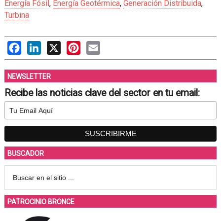
Energía Fósil
,
Energía Geotérmica
,
Generación Distribuida
,
Turbina
Facebook
LinkedIn
X
Pinterest
Email
NEWSLETTER
Recibe las noticias clave del sector en tu email:
BUSCADOR
PATROCINIO BRONCE