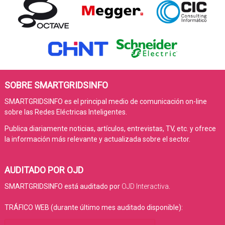
SOBRE SMARTGRIDSINFO
SMARTGRIDSINFO es el principal medio de comunicación on-line
sobre las Redes Eléctricas Inteligentes.
Publica diariamente noticias, artículos, entrevistas, TV, etc. y ofrece
la información más relevante y actualizada sobre el sector.
AUDITADO POR OJD
SMARTGRIDSINFO está auditado por
OJD Interactiva
.
TRÁFICO WEB (durante último mes auditado disponible):