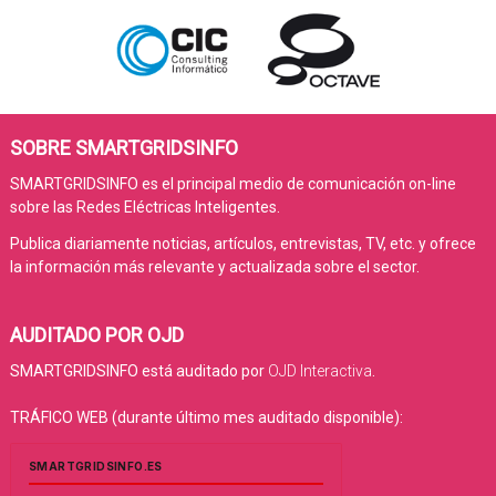
SOBRE SMARTGRIDSINFO
SMARTGRIDSINFO es el principal medio de comunicación on-line
sobre las Redes Eléctricas Inteligentes.
Publica diariamente noticias, artículos, entrevistas, TV, etc. y ofrece
la información más relevante y actualizada sobre el sector.
AUDITADO POR OJD
SMARTGRIDSINFO está auditado por
OJD Interactiva
.
TRÁFICO WEB (durante último mes auditado disponible):