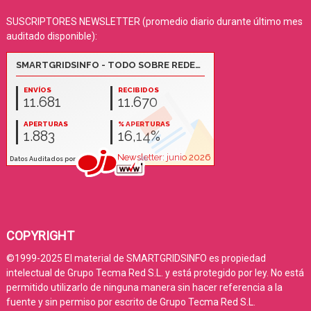
SUSCRIPTORES NEWSLETTER (promedio diario durante último mes
auditado disponible):
COPYRIGHT
©1999-2025 El material de SMARTGRIDSINFO es propiedad
intelectual de Grupo Tecma Red S.L. y está protegido por ley. No está
permitido utilizarlo de ninguna manera sin hacer referencia a la
fuente y sin permiso por escrito de Grupo Tecma Red S.L.