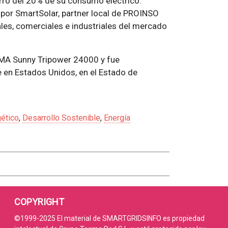
rro del 20% de su consumo eléctrico.
o por SmartSolar, partner local de PROINSO
les, comerciales e industriales del mercado
SMA Sunny Tripower 24000 y fue
ne en Estados Unidos, en el Estado de
ético
,
Desarrollo Sostenible
,
Energía
COPYRIGHT
©1999-2025 El material de SMARTGRIDSINFO es propiedad