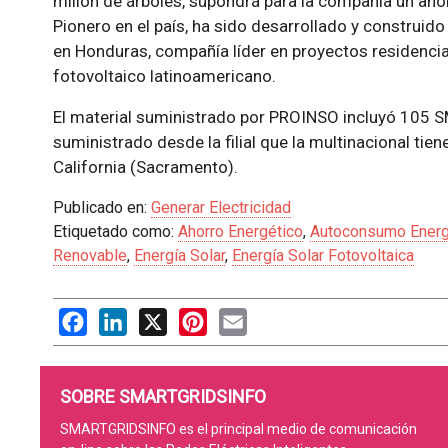
millón de árboles, supondrá para la compañía un aho
Pionero en el país, ha sido desarrollado y construid
en Honduras, compañía líder en proyectos residencia
fotovoltaico latinoamericano.
El material suministrado por PROINSO incluyó 105 
suministrado desde la filial que la multinacional tie
California (Sacramento).
Publicado en:
Generar Electricidad
Etiquetado como:
Ahorro Energético
,
Autoconsumo Energ
Renovable
,
Energía Solar
,
Energía Solar Fotovoltaica
Facebook
LinkedIn
X
Pinterest
Email
SOBRE SMARTGRIDSINFO
SMARTGRIDSINFO es el principal medio de comunicación