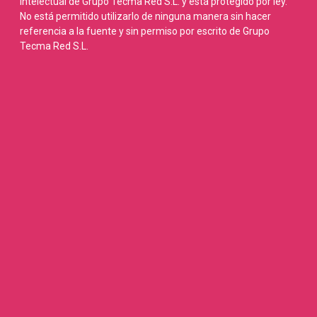
intelectual de Grupo Tecma Red S.L. y está protegido por ley.
No está permitido utilizarlo de ninguna manera sin hacer
referencia a la fuente y sin permiso por escrito de Grupo
Tecma Red S.L.