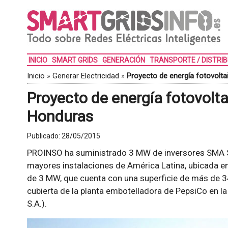
INICIO
SMART GRIDS
GENERACIÓN
TRANSPORTE / DISTRI
Inicio
»
Generar Electricidad
»
Proyecto de energía fotovolt
Proyecto de energía fotovolt
Honduras
Publicado:
28/05/2015
PROINSO ha suministrado 3 MW de inversores SMA S
mayores instalaciones de América Latina, ubicada en
de 3 MW, que cuenta con una superficie de más de 3
cubierta de la planta embotelladora de PepsiCo en l
S.A.).