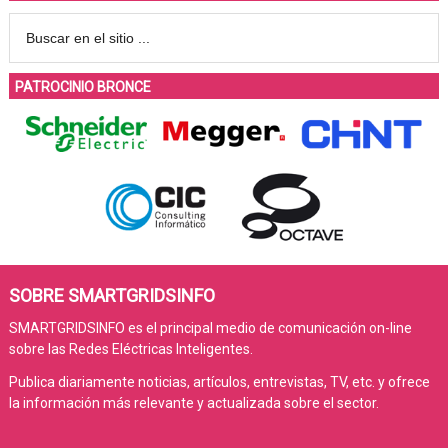
PATROCINIO BRONCE
SOBRE SMARTGRIDSINFO
SMARTGRIDSINFO es el principal medio de comunicación on-line
sobre las Redes Eléctricas Inteligentes.
Publica diariamente noticias, artículos, entrevistas, TV, etc. y ofrece
la información más relevante y actualizada sobre el sector.