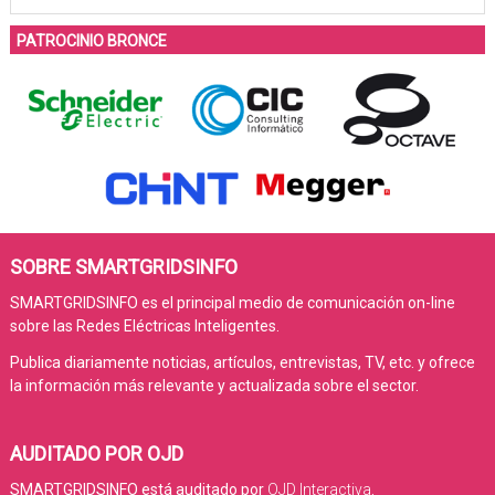
PATROCINIO BRONCE
SOBRE SMARTGRIDSINFO
SMARTGRIDSINFO es el principal medio de comunicación on-line
sobre las Redes Eléctricas Inteligentes.
Publica diariamente noticias, artículos, entrevistas, TV, etc. y ofrece
la información más relevante y actualizada sobre el sector.
AUDITADO POR OJD
SMARTGRIDSINFO está auditado por
OJD Interactiva
.