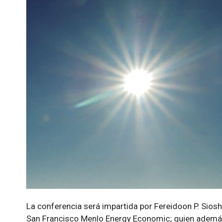
La conferencia será impartida por Fereidoon P. Siosh
San Francisco Menlo Energy Economic; quien además