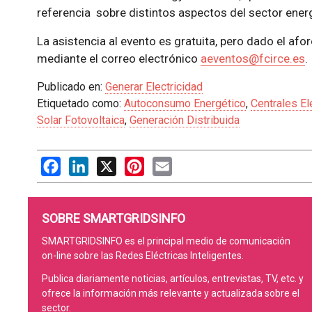
referencia sobre distintos aspectos del sector ener
La asistencia al evento es gratuita, pero dado el afor
mediante el correo electrónico
aeventos@fcirce.es
.
Publicado en:
Generar Electricidad
Etiquetado como:
Autoconsumo Energético
,
Centrales El
Solar Fotovoltaica
,
Generación Distribuida
Facebook
LinkedIn
X
Pinterest
Email
SOBRE SMARTGRIDSINFO
SMARTGRIDSINFO es el principal medio de comunicación
on-line sobre las Redes Eléctricas Inteligentes.
Publica diariamente noticias, artículos, entrevistas, TV, etc. y
ofrece la información más relevante y actualizada sobre el
sector.