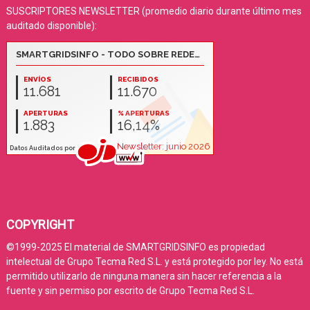
SUSCRIPTORES NEWSLETTER (promedio diario durante último mes
auditado disponible):
COPYRIGHT
©1999-2025 El material de SMARTGRIDSINFO es propiedad
intelectual de Grupo Tecma Red S.L. y está protegido por ley. No está
permitido utilizarlo de ninguna manera sin hacer referencia a la
fuente y sin permiso por escrito de Grupo Tecma Red S.L.