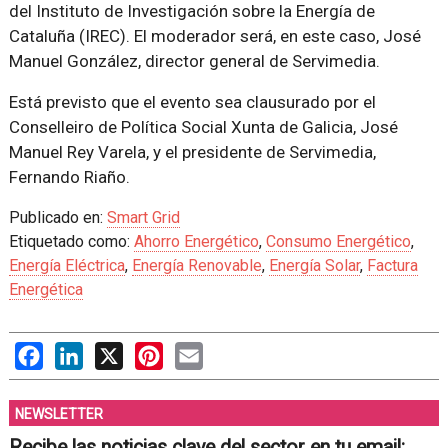
del Instituto de Investigación sobre la Energía de
Cataluña (IREC). El moderador será, en este caso, José
Manuel González, director general de Servimedia.
Está previsto que el evento sea clausurado por el
Conselleiro de Política Social Xunta de Galicia, José
Manuel Rey Varela, y el presidente de Servimedia,
Fernando Riaño.
Publicado en:
Smart Grid
Etiquetado como:
Ahorro Energético
,
Consumo Energético
,
Energía Eléctrica
,
Energía Renovable
,
Energía Solar
,
Factura
Energética
Facebook
LinkedIn
X
Pinterest
Email
NEWSLETTER
Recibe las noticias clave del sector en tu email: