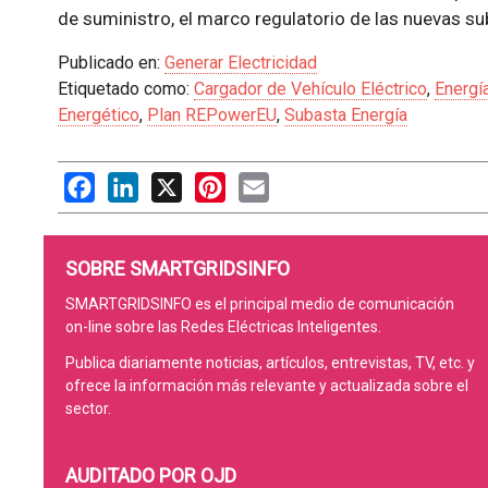
de suministro, el marco regulatorio de las nuevas su
Publicado en:
Generar Electricidad
Etiquetado como:
Cargador de Vehículo Eléctrico
,
Energía
Energético
,
Plan REPowerEU
,
Subasta Energía
Facebook
LinkedIn
X
Pinterest
Email
SOBRE SMARTGRIDSINFO
SMARTGRIDSINFO es el principal medio de comunicación
on-line sobre las Redes Eléctricas Inteligentes.
Publica diariamente noticias, artículos, entrevistas, TV, etc. y
ofrece la información más relevante y actualizada sobre el
sector.
AUDITADO POR OJD