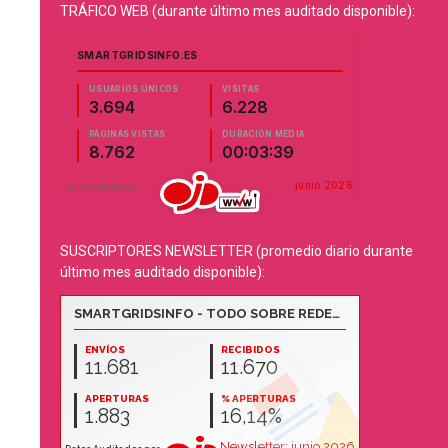
TRÁFICO WEB (durante último mes auditado disponible):
SUSCRIPTORES NEWSLETTER (promedio diario durante
último mes auditado disponible):