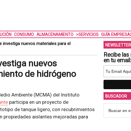
BUCIÓN
CONSUMO
ALMACENAMIENTO
>SERVICIOS
GUÍA EMPRESA
e investiga nuevos materiales para el
NEWSLETTER
Recibe las 
en tu email
nvestiga nuevos
miento de hidrógeno
Medio Ambiente (MCMA) del Instituto
BUSCADOR
ante
participa en un proyecto de
totipo de tanque ligero, con recubrimientos
on propiedades aislantes mejoradas para