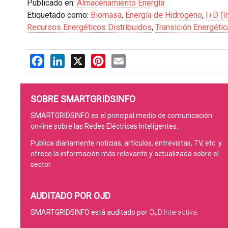
Publicado en:
Almacenamiento Energía
Etiquetado como:
Biomasa
,
Energía de Hidrógeno
,
I+D (I
Recursos Energéticos Distribuidos
,
Transición Energétic
Facebook
LinkedIn
X
Pinterest
Email
SOBRE SMARTGRIDSINFO
SMARTGRIDSINFO es el principal medio de comunicación
on-line sobre las Redes Eléctricas Inteligentes.
Publica diariamente noticias, artículos, entrevistas, TV, etc. y
ofrece la información más relevante y actualizada sobre el
sector.
AUDITADO POR OJD
SMARTGRIDSINFO está auditado por
OJD Interactiva
.