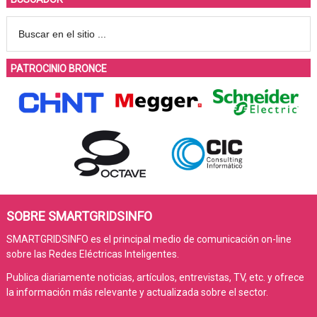
PATROCINIO BRONCE
SOBRE SMARTGRIDSINFO
SMARTGRIDSINFO es el principal medio de comunicación on-line
sobre las Redes Eléctricas Inteligentes.
Publica diariamente noticias, artículos, entrevistas, TV, etc. y ofrece
la información más relevante y actualizada sobre el sector.