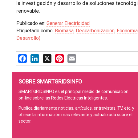
la investigación y desarrollo de soluciones tecnoló
renovable.
Publicado en:
Generar Electricidad
Etiquetado como:
Biomasa
,
Descarbonización
,
Economía 
Desarrollo)
Facebook
LinkedIn
X
Pinterest
Email
SOBRE SMARTGRIDSINFO
SMARTGRIDSINFO es el principal medio de comunicación
on-line sobre las Redes Eléctricas Inteligentes.
Publica diariamente noticias, artículos, entrevistas, TV, etc. y
ofrece la información más relevante y actualizada sobre el
sector.