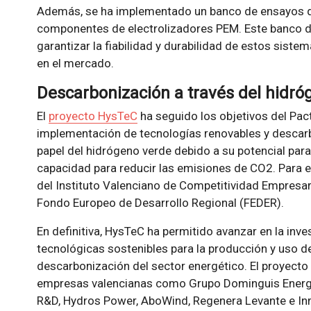
Además, se ha implementado un banco de ensayos des
componentes de electrolizadores PEM. Este banco d
garantizar la fiabilidad y durabilidad de estos siste
en el mercado.
Descarbonización a través del hidró
El
proyecto HysTeC
ha seguido los objetivos del Pac
implementación de tecnologías renovables y descarb
papel del hidrógeno verde debido a su potencial para 
capacidad para reducir las emisiones de CO2. Para el
del Instituto Valenciano de Competitividad Empresari
Fondo Europeo de Desarrollo Regional (FEDER).
En definitiva, HysTeC ha permitido avanzar en la inve
tecnológicas sostenibles para la producción y uso d
descarbonización del sector energético. El proyect
empresas valencianas como Grupo Dominguis Energy
R&D, Hydros Power, AboWind, Regenera Levante e Inm