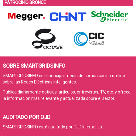
PATROCINIO BRONCE
SOBRE SMARTGRIDSINFO
SMARTGRIDSINFO es el principal medio de comunicación on-line
sobre las Redes Eléctricas Inteligentes.
Publica diariamente noticias, artículos, entrevistas, TV, etc. y ofrece
la información más relevante y actualizada sobre el sector.
AUDITADO POR OJD
SMARTGRIDSINFO está auditado por
OJD Interactiva
.