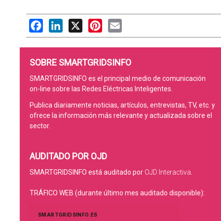
Facebook
LinkedIn
X
Pinterest
Email
SOBRE SMARTGRIDSINFO
SMARTGRIDSINFO es el principal medio de comunicación
on-line sobre las Redes Eléctricas Inteligentes.
Publica diariamente noticias, artículos, entrevistas, TV, etc. y
ofrece la información más relevante y actualizada sobre el
sector.
AUDITADO POR OJD
SMARTGRIDSINFO está auditado por
OJD Interactiva
.
TRÁFICO WEB (durante último mes auditado disponible):