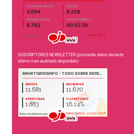
SUSCRIPTORES NEWSLETTER (promedio diario durante
último mes auditado disponible):