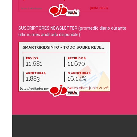
SUSCRIPTORES NEWSLETTER (promedio diario durante
último mes auditado disponible):