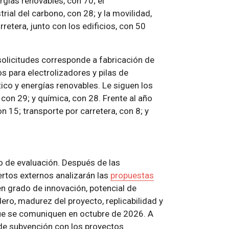
gías renovables, con 70; el
ial del carbono, con 28; y la movilidad,
arretera, junto con los edificios, con 50
solicitudes corresponde a fabricación de
s para electrolizadores y pilas de
co y energías renovables. Le siguen los
con 29; y química, con 28. Frente al año
n 15; transporte por carretera, con 8; y
o de evaluación. Después de las
ertos externos analizarán las
propuestas
en grado de innovación, potencial de
ro, madurez del proyecto, replicabilidad y
que se comuniquen en octubre de 2026. A
 de subvención con los proyectos