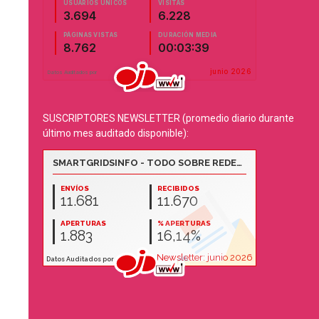
SUSCRIPTORES NEWSLETTER (promedio diario durante
último mes auditado disponible):