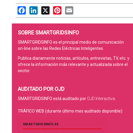
Facebook
LinkedIn
X
Pinterest
Email
SOBRE SMARTGRIDSINFO
SMARTGRIDSINFO es el principal medio de comunicación
on-line sobre las Redes Eléctricas Inteligentes.
Publica diariamente noticias, artículos, entrevistas, TV, etc. y
ofrece la información más relevante y actualizada sobre el
sector.
AUDITADO POR OJD
SMARTGRIDSINFO está auditado por
OJD Interactiva
.
TRÁFICO WEB (durante último mes auditado disponible):