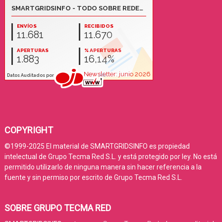
COPYRIGHT
©1999-2025 El material de SMARTGRIDSINFO es propiedad
intelectual de Grupo Tecma Red S.L. y está protegido por ley. No está
permitido utilizarlo de ninguna manera sin hacer referencia a la
fuente y sin permiso por escrito de Grupo Tecma Red S.L.
SOBRE GRUPO TECMA RED