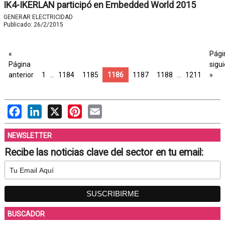
IK4-IKERLAN participó en Embedded World 2015
GENERAR ELECTRICIDAD
Publicado:
26/2/2015
«
Pági
Página
sigu
anterior
1
…
1184
1185
1186
1187
1188
…
1211
»
Facebook
LinkedIn
X
Pinterest
Email
NEWSLETTER
Recibe las noticias clave del sector en tu email:
BUSCADOR