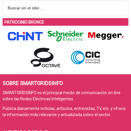
PATROCINIO BRONCE
SOBRE SMARTGRIDSINFO
SMARTGRIDSINFO es el principal medio de comunicación on-line
sobre las Redes Eléctricas Inteligentes.
Publica diariamente noticias, artículos, entrevistas, TV, etc. y ofrece
la información más relevante y actualizada sobre el sector.