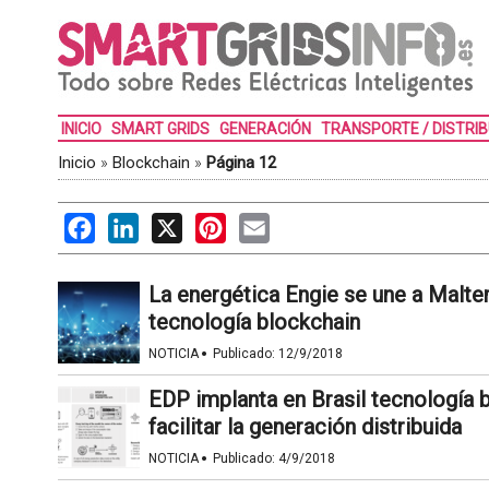
INICIO
SMART GRIDS
GENERACIÓN
TRANSPORTE / DISTRI
Inicio
»
Blockchain
»
Página 12
Facebook
LinkedIn
X
Pinterest
Email
La energética Engie se une a Malte
tecnología blockchain
·
NOTICIA
Publicado:
12/9/2018
EDP implanta en Brasil tecnología
facilitar la generación distribuida
·
NOTICIA
Publicado:
4/9/2018