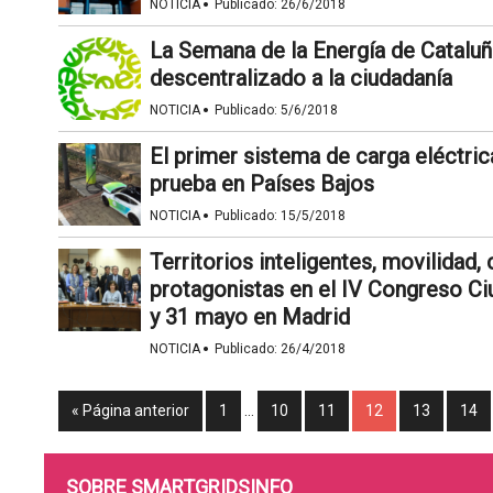
·
NOTICIA
Publicado:
26/6/2018
La Semana de la Energía de Catalu
descentralizado a la ciudadanía
·
NOTICIA
Publicado:
5/6/2018
El primer sistema de carga eléctri
prueba en Países Bajos
·
NOTICIA
Publicado:
15/5/2018
Territorios inteligentes, movilidad,
protagonistas en el IV Congreso Ci
y 31 mayo en Madrid
·
NOTICIA
Publicado:
26/4/2018
« Página anterior
1
…
10
11
12
13
14
SOBRE SMARTGRIDSINFO