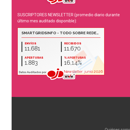
SUSCRIPTORES NEWSLETTER (promedio diario durante
último mes auditado disponible):
Quiénes som