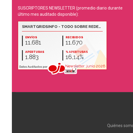
SUSCRIPTORES NEWSLETTER (promedio diario durante
último mes auditado disponible):
Quiénes som