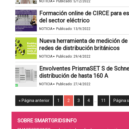
·
NOTICIA
Publicado:
5/12/2022
Formación online de CIRCE para esta
del sector eléctrico
·
NOTICIA
Publicado:
13/9/2022
Nueva herramienta de medición de f
redes de distribución británicos
·
NOTICIA
Publicado:
29/4/2022
Envolventes PrismaSET S de Schnei
distribución de hasta 160 A
·
NOTICIA
Publicado:
27/4/2022
« Página anterior
1
2
3
4
…
11
Página s
SOBRE SMARTGRIDSINFO