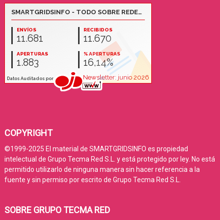
COPYRIGHT
©1999-2025 El material de SMARTGRIDSINFO es propiedad
intelectual de Grupo Tecma Red S.L. y está protegido por ley. No está
permitido utilizarlo de ninguna manera sin hacer referencia a la
fuente y sin permiso por escrito de Grupo Tecma Red S.L.
SOBRE GRUPO TECMA RED