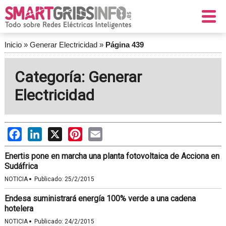
Inicio
»
Generar Electricidad
»
Página 439
Categoría: Generar
Electricidad
Facebook
LinkedIn
X
Pinterest
Email
Enertis pone en marcha una planta fotovoltaica de Acciona en
Sudáfrica
·
NOTICIA
Publicado:
25/2/2015
Endesa suministrará energía 100% verde a una cadena
hotelera
·
NOTICIA
Publicado:
24/2/2015