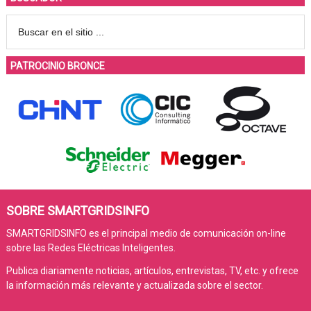
PATROCINIO BRONCE
SOBRE SMARTGRIDSINFO
SMARTGRIDSINFO es el principal medio de comunicación on-line
sobre las Redes Eléctricas Inteligentes.
Publica diariamente noticias, artículos, entrevistas, TV, etc. y ofrece
la información más relevante y actualizada sobre el sector.