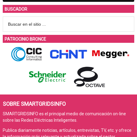
BUSCADOR
PATROCINIO BRONCE
SOBRE SMARTGRIDSINFO
SMARTGRIDSINFO es el principal medio de comunicación on-line
sobre las Redes Eléctricas Inteligentes.
Publica diariamente noticias, artículos, entrevistas, TV, etc. y ofrece
la información más relevante y actualizada sobre el sector.