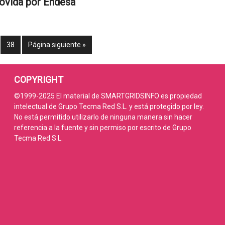
movida por Endesa
38
Página siguiente »
COPYRIGHT
©1999-2025 El material de SMARTGRIDSINFO es propiedad
intelectual de Grupo Tecma Red S.L. y está protegido por ley.
No está permitido utilizarlo de ninguna manera sin hacer
referencia a la fuente y sin permiso por escrito de Grupo
Tecma Red S.L.