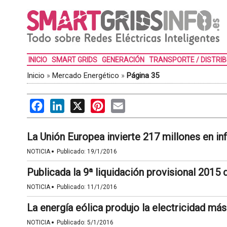
INICIO
SMART GRIDS
GENERACIÓN
TRANSPORTE / DISTRI
Inicio
»
Mercado Energético
»
Página 35
Facebook
LinkedIn
X
Pinterest
Email
La Unión Europea invierte 217 millones en in
·
NOTICIA
Publicado:
19/1/2016
Publicada la 9ª liquidación provisional 2015 
·
NOTICIA
Publicado:
11/1/2016
La energía eólica produjo la electricidad má
·
NOTICIA
Publicado:
5/1/2016