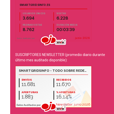
SUSCRIPTORES NEWSLETTER (promedio diario durante
último mes auditado disponible):