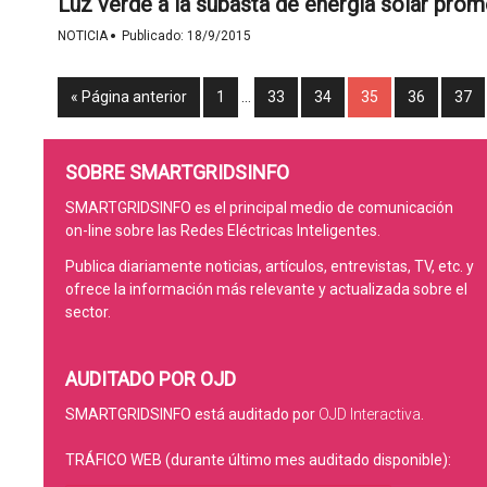
Luz verde a la subasta de energía solar pro
·
NOTICIA
Publicado:
18/9/2015
« Página anterior
1
…
33
34
35
36
37
SOBRE SMARTGRIDSINFO
SMARTGRIDSINFO es el principal medio de comunicación
on-line sobre las Redes Eléctricas Inteligentes.
Publica diariamente noticias, artículos, entrevistas, TV, etc. y
ofrece la información más relevante y actualizada sobre el
sector.
AUDITADO POR OJD
SMARTGRIDSINFO está auditado por
OJD Interactiva
.
TRÁFICO WEB (durante último mes auditado disponible):