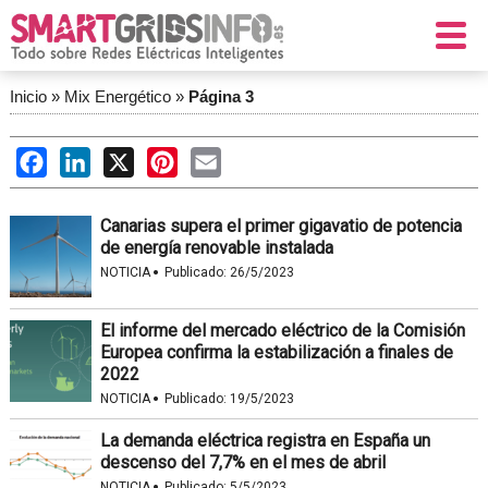
Inicio
»
Mix Energético
»
Página 3
Facebook
LinkedIn
X
Pinterest
Email
Canarias supera el primer gigavatio de potencia
de energía renovable instalada
·
NOTICIA
Publicado:
26/5/2023
El informe del mercado eléctrico de la Comisión
Europea confirma la estabilización a finales de
2022
·
NOTICIA
Publicado:
19/5/2023
La demanda eléctrica registra en España un
descenso del 7,7% en el mes de abril
·
NOTICIA
Publicado:
5/5/2023