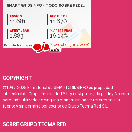
COPYRIGHT
©1999-2025 El material de SMARTGRIDSINFO es propiedad
intelectual de Grupo Tecma Red S.L. y está protegido por ley. No está
permitido utilizarlo de ninguna manera sin hacer referencia a la
fuente y sin permiso por escrito de Grupo Tecma Red S.L.
SOBRE GRUPO TECMA RED