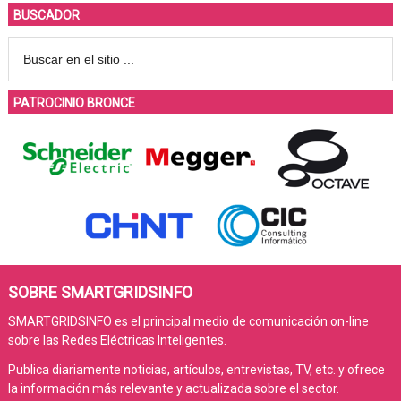
BUSCADOR
PATROCINIO BRONCE
SOBRE SMARTGRIDSINFO
SMARTGRIDSINFO es el principal medio de comunicación on-line
sobre las Redes Eléctricas Inteligentes.
Publica diariamente noticias, artículos, entrevistas, TV, etc. y ofrece
la información más relevante y actualizada sobre el sector.